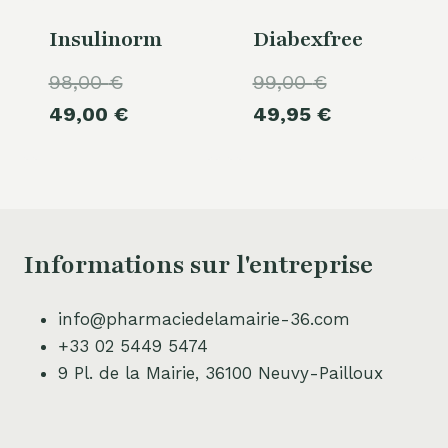
Insulinorm
Diabexfree
Le
Le
98,00
€
99,00
€
prix
Le
prix
Le
49,00
€
49,95
€
initial
prix
initial
prix
était :
actuel
était :
actuel
98,00 €.
est :
99,00 €.
est :
49,00 €.
49,95 €.
Informations sur l'entreprise
info@pharmaciedelamairie-36.com
+33 02 5449 5474
9 Pl. de la Mairie, 36100 Neuvy-Pailloux