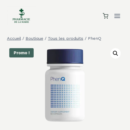
Aller
au
contenu
Accueil
/
Boutique
/
Tous les produits
/
PhenQ
Promo !