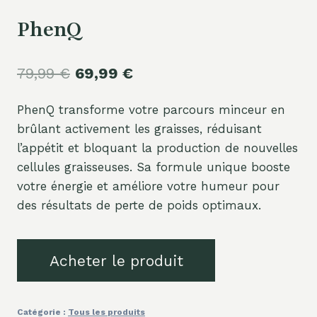
PhenQ
Le
Le
79,99
€
69,99
€
prix
prix
PhenQ transforme votre parcours minceur en
initial
actuel
brûlant activement les graisses, réduisant
était :
est :
l’appétit et bloquant la production de nouvelles
79,99 €.
69,99 €.
cellules graisseuses. Sa formule unique booste
votre énergie et améliore votre humeur pour
des résultats de perte de poids optimaux.
Acheter le produit
Catégorie :
Tous les produits