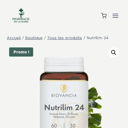
Aller
au
contenu
Accueil
/
Boutique
/
Tous les produits
/
Nutrilim 24
Promo !