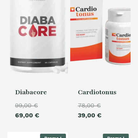
Diabacore
Cardiotonus
Le
Le
99,00
€
78,00
€
prix
Le
prix
Le
69,00
€
39,00
€
initial
prix
initial
prix
était :
actuel
était :
actuel