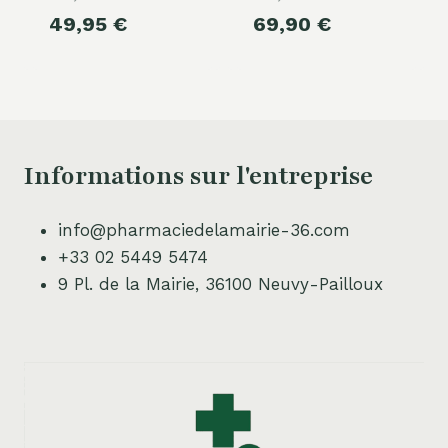
prix
Le
prix
Le
49,95
€
69,90
€
initial
prix
initial
prix
était :
actuel
était :
actuel
99,00 €.
est :
99,00 €.
est :
49,95 €.
69,90 €.
Informations sur l'entreprise
info@pharmaciedelamairie-36.com
+33 02 5449 5474
9 Pl. de la Mairie, 36100 Neuvy-Pailloux