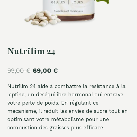
Nutrilim 24
Le
Le
99,00
€
69,00
€
prix
prix
Nutrilim 24 aide à combattre la résistance à la
initial
actuel
leptine, un déséquilibre hormonal qui entrave
était :
est :
votre perte de poids. En régulant ce
99,00 €.
69,00 €.
mécanisme, il réduit les envies de sucre tout en
optimisant votre métabolisme pour une
combustion des graisses plus efficace.