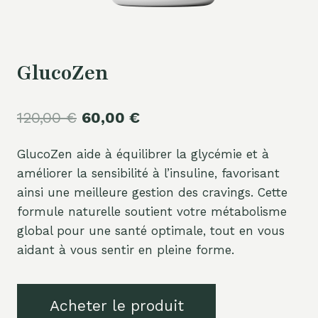
GlucoZen
Le
Le
120,00
€
60,00
€
prix
prix
GlucoZen aide à équilibrer la glycémie et à
initial
actuel
améliorer la sensibilité à l’insuline, favorisant
était :
est :
ainsi une meilleure gestion des cravings. Cette
120,00 €.
60,00 €.
formule naturelle soutient votre métabolisme
global pour une santé optimale, tout en vous
aidant à vous sentir en pleine forme.
Acheter le produit