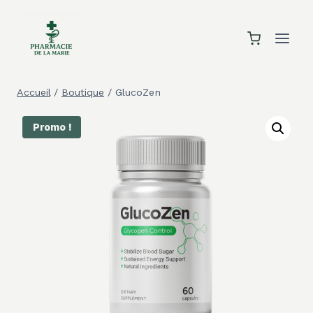
Aller
au
contenu
Accueil
/
Boutique
/
GlucoZen
Promo !