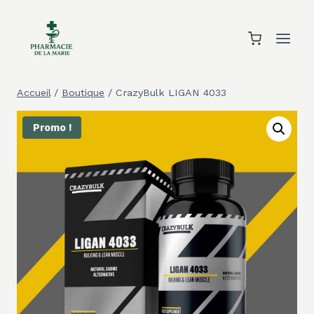
Aller
au
contenu
Accueil
/
Boutique
/
CrazyBulk LIGAN 4033
Promo !